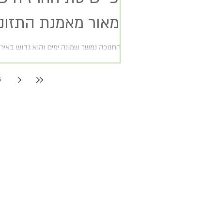
מאור מאמנת התזונ
ובסופם "דמי חנוכה"
חג החנוכה נמשך שמונה ימים והוא גדוש באירו
על מה ללכת ועל מה לוותר, מה...
5