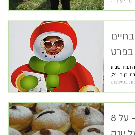
ך כדי ריצת ה-
לתאר את נחיל
כום שנת 2017 בחיים
 בפרט
ה תמיד שבוע
אחרי תחילתה. למה? כי אז אני חוגגת יום הולדת, כן ב- 7/1,
8 טיפים לחג החנוכה - על
פי שיטת ההרזיה של יונה