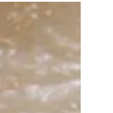
לא? "...