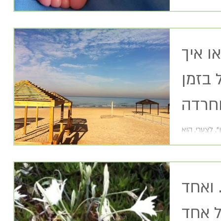
ו איך
בזמן
 "צוק איתן", לצערי, הוא
 להירגע בזמן
 ואחד
ל אחד