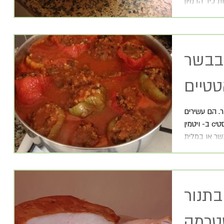
בבשר
טטיים
ר. הם עשירים
ב- ויטמין cואפשר לאכול אותם חיים, קלויים, אנטיפסטי
בתנור
טרמה