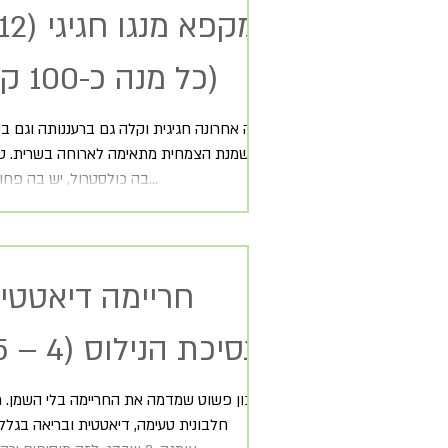
כל מנה כ-100 קלוריות)
מנה אחרונה חגיגית וקלה גם ברעננותה וגם ב
השמנת הצמחית מתאימה לארוחה בשרית. טעמ
בה כולסטרול, יש בה פחות שומן (25%...
חריימה דיאטטי
נסיכת הנילוס (4 – 5 מנות)
מתכון פשוט שמדמה את החריימה בלי השמן. 
חלבונית טעימה, דיאטטית ובריאה בגלל