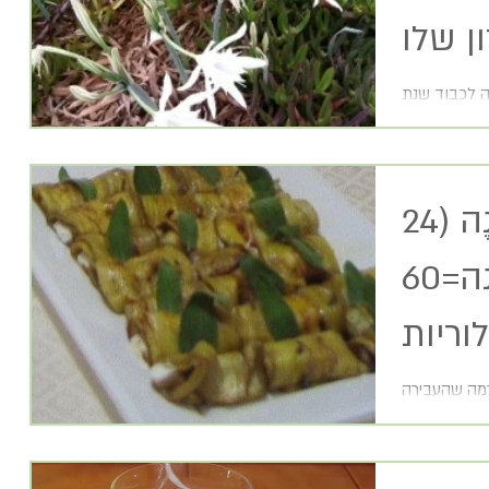
 לכבוד שנת
י והנה אנחנו
גלילות חצילים בלָבָּנֶה (24
יחידות) כל מנה=60
וריות
רמה שהעבירה
השפית אלה.