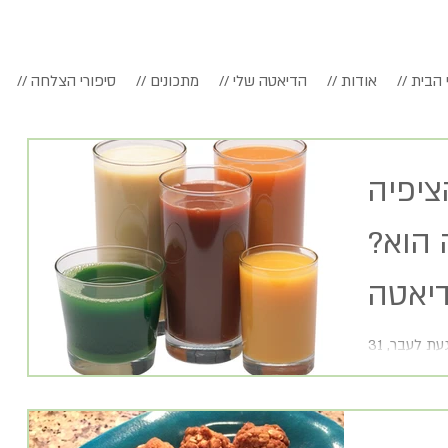
דף הבית
// אודות
// הדיאטה שלי
// מתכונים
// סיפורי הצלחה
ציפיה
 הוא?
דיאטה
בפרט
31 באוגוסט מעלה בי את השאלה האם אני מתגעגעת לעבר,
זרו ללימודים