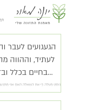
// 
הגעגועים לעבר וה
לעתיד, וההווה מה
בחיים בכלל וב
לימים שאני הלכתי לביה"ס, ולימים שילדי ח
לאחר החופש הגדול? ובכלל האם יש טעם...