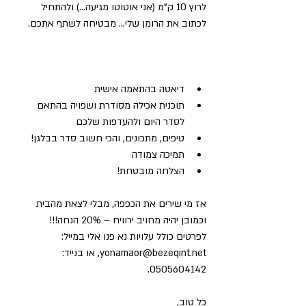
לרוץ 10 ק"מ (אני אוטוטו מגיעה...) ולהתחיל 
לכתוב את הרומן שלי... מבטיחה לשתף אתכם.
דיאטה בהתאמה אישית  
תוכנית אכילה מסודרת ושפויה בהתאם 
לסדר היום ולהעדפות שלכם  
טיפים, מתכונים, והכי חשוב סדר בבלגן!  
תמיכה צמודה  
הצלחה מובטחת! 
אז מי שירים את הכפפה, מבלי לצאת מהבית  
וכמובן יהיה מחויב ירוויח – 20% הנחה!!!
לפרטים כולל עלויות נא פנו אלי במייל: 
yonamaor@bezeqint.net, או בנייד: 
0505604142.
כל טוב,