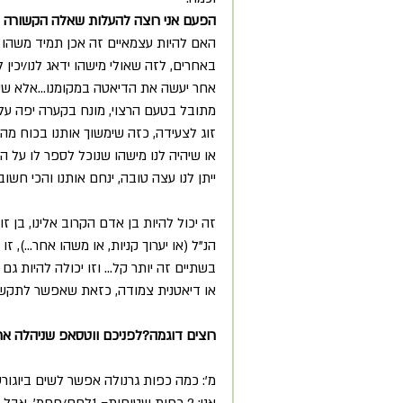
הפעם אני רוצה להעלות שאלה הקשורה ב
האם להיות עצמאיים זה אכן תמיד משהו ח
באחרים, לזה שאולי מישהו ידאג לנו/יכין 
אחר יעשה את הדיאטה במקומנו...אלא שיע
מתובל בטעם הרצוי, מונח בקערה יפה על הש
זוג לצעידה, כזה שימשוך אותנו בכוח מהס
או שיהיה לנו מישהו שנוכל לספר לו על הק
ייתן לנו עצה טובה, ינחם אותנו והכי חשוב 
זה יכול להיות בן אדם הקרוב אלינו, בן ז
הנ"ל (או יערוך קניות, או משהו אחר...), 
בשתיים זה יותר קל... וזו יכולה להיות 
או דיאטנית צמודה, כזאת שאפשר לתקשר את
רוצים דוגמה?לפניכם ווטסאפ שניהלה אתי
מ': כמה כפות גרנולה אפשר לשים ביוגו
אני: 2 כפות שטוחות= 1לחם/פחמ', אבל כל המנה 4 פחמ', אז בזהירות!