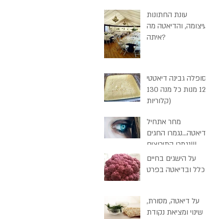
עונת החתונות
בעיצומה, והדיאטה מה
איתה?
סופלה גבינה דיאטטי
(12 מנות כל מנה 130
קלוריות)
מחר אתחיל
דיאטה...נגמרו החגים
נגמרו התירוצים!!!
על הישגים בחיים
בכלל ובדיאטה בפרט
על דיאטה, מסורת,
שינוי ומציאת נקודת