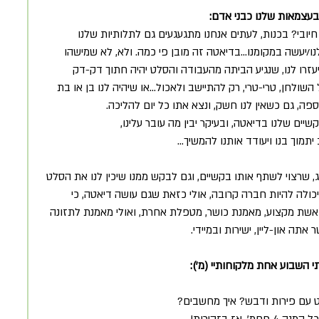
עצמאות שלנו כבני אדם:
יובי? בכנות, לעתים אנחנו מתגעגעים גם לתלותיות שלנו 
לנו/יעשה במקומנו...בדיאטה זה מובן פי כמה. ולא, לא שמישהו 
זרו לנו, שנגיע הביתה מהעבודה והסלט יהיה חתוך דק-דק 
ולחן, טרי-טרי, רק להתיישב ולאכול...או שיהיה לנו בן או בת 
פה, גם כשאין לנו חשק, ונצא אתו כל יום להליכה.
שיים שלנו בדיאטה, ובעיקר יבין מה עובר עלינו,
יתמוך בנו ויעודד אותנו להמשיך...
וג, שרצוי לשתף אותו בקשיים, וגם לבקש ממנו שיכין לנו את הסלט 
זו יכולה להיות חברה קרובה, אולי כזאת שגם עושה דיאטה, כי 
גם אשת מקצוע, מאמנת כושר, מטפלת אחרת, ואולי מאמנת לתזונה 
ה און-ליין, ישירות ובמיידי.
 השבוע אחת מלקוחותיי (מ'):
רט עם פירות ודבש? איך מחשבים?