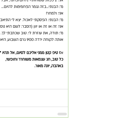
מ': הבנתי...בזה נגמר הפחמימות להיום...
אני: ולמחר!
מ': הבנתי. הפסקתי לאכול. יצא לי התיאבון
אני: זה או זה או יוון (הסבר: לשם היא נוס
מ': תודה, את עוזרת לי. טוב שכתבתי לך
אותה לקוחה ירדה 900 גרם השבוע, היא היתה זקוקה לדחיפה קטנה וזה עבד...
א
ז טיפ קטן ממני אליכם לסיום, אל תהיו "
כל טוב, חג עצמאות משוחרר וחופשי,
באהבה, יונה מאור.