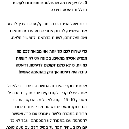
3 . לבצע את מה שהחלטתם ותכננתם לעשות 
בכלל ובדיאטה בפרט.
ברור שעל הנייר הרבה יותר קל, עכשיו צריך לבצע 
את השינויים, לבדוק אחרי שבוע אם זה מתאים 
ואם הצלחתם, לשנות בהתאם ולהמשיך הלאה.
כדי שיהיה לכם קל יותר, אני מביאה לכם פה 
תפריט אכילה מתאים. בכוונה אני לא רושמת 
כמויות, כי לא כולם זקוקים לדיאטה, ודיאטה 
טובה היא דיאטה אך ורק בהתאמה אישית!
ארוחת בוקר- 
הארוחה החשובה ביום- כדי לאכול 
אותה יש להקפיד לקום קצת יותר מוקדם מהרגיל- 
מספיק 10- 15 דקות. לאכול משהו קטן, אפשר 
דגני בוקר ומעט יוגורט או חלב/ פרוסת לחם 
מרוחה בממרח כלשהו/ יוגורט עם פרי/ ואפשר 
להסתפק אם במקרה לא הספקתם, אבל לא כל 
יום רק בשתיה חמה על בסיס חלב עם מעט סוכר.