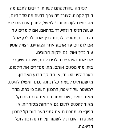
     לפי מה שהחלטתם לשנות, חייבים לתכנן מה 
הולך לקרות. לצורך זה צריך לדעת מה סדר היום, 
מה רוצים לעשות וכד'. למשל, לתכנן את היום לפי 
שעות הלימוד ולהיערך בהתאם. אם לומדים עד 
הצהריים, מספיק לקחת כריך אחד לבי"ס, אבל 
אם לומדים עד ארבע אחר הצהריים, רצוי להוסיף 
עוד כריך ואולי גם ירקות חתוכים.
אם אחר הצהריים הולכים לחוג, ויש גם שיעורי 
בית, מתי מכינים אותם, מתי מסדרים את הילקוט, 
בערב לפני השינה, או בבוקר ברגע האחרון.
מי שמחליט לשמור על תזונה נכונה ואפילו להיכנס 
למשטר של דיאטה, התכנון חשוב פי כמה. מהר 
מאוד רואים, שכשמתכננים את סדר היום קל 
מאוד להכניס לתוכו גם ארוחות מסודרות. או 
הפוך- כשמתכננים את זמני הארוחות קל לתכנן 
את סדר היום וקל לשמור על תזונה נכונה ועל 
הדיאטה.