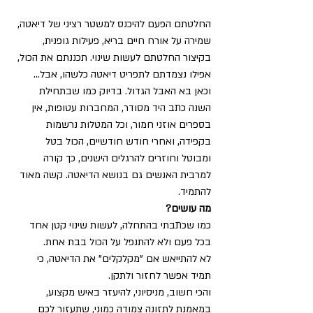
החלטתם הפעם להיכנס למשטר רציני של דיאטה, 
שמירה על אורח חיים בריא, פעילות גופנית, 
בקיצור החלטתם לעשות שינוי. תכננתם את הכול, 
אפילו נצמדתם לתפריט דיאטה כלשהו, אבל... 
וכאן בא האבל הגדול. בדיוק כמו שבתחילת 
השנה כתב היד מסודר, המחברות עטופות, אין 
בספרים אוזני חמור, וכל המטלות נרשמות 
בקפידה, ואחרי חודש חודשיים, הכול בטל 
ומבוטל וחוזרים להרגלים הישנים, כך קורה 
למרבית האנשים גם בנושא הדיאטה. קשה מאוד 
להתמיד.
מה עושים?
כמו שכתבתי בהתחלה, לעשות שינוי קטן אחד 
בכל פעם ולא להתנפל על הכול בבת אחת.
לא להתייאש אם "מקלקלים" את הדיאטה, כי 
תמיד אפשר לחזור ולתקן.
והכי חשוב, מניסיוני, להיעזר באיש מקצוע, 
במאמנת לתזונה צמודה כמוני, שתעזור לכם 