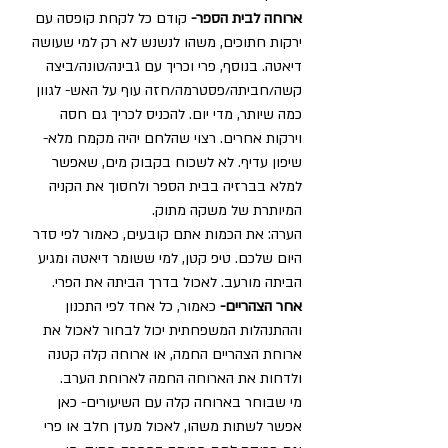
ארוחה לבית הספר- 
קודם כל לקחת קופסה עם 
ירקות חתוכים, משהו לנשנש לא רק למי שעושה 
דיאטה. בנוסף, פרי וכריך עם גבינה/טונה/ביצה 
קשה/חביתה/פסטרמה/חזה עוף על האש- לגוון 
כמה שיותר, מדי יום. להכניס לכריך גם חסה 
וירקות אחרים. רצוי שהלחם יהיה מקמח מלא- 
שיפון עדיף. לא לשכוח בקבוק מים, שאפשר 
למלא בברזיה בבית הספר ולחסוך את הקניה 
המיותרת של משקה מתוק.
הערה: את הכמות אתם קובעים, כאמור לפי סדר 
היום שלכם. טיפ קטן, למי ששומר דיאטה ומגיע 
הביתה מורעב. לאכול בדרך הביתה את הפרי.
אחר הצהריים-
 כאמור, כל אחד לפי התכנון 
וההתנהלות המשפחתית יכול לבחור לאכול את 
ארוחת הצהריים החמה, או ארוחה קלה קטנה 
ולדחות את הארוחה החמה לארוחת הערב.
מי שבוחר בארוחה קלה עם השיעורים- כאן 
אפשר לשתות משהו, לאכול מעדן חלב או פרי 