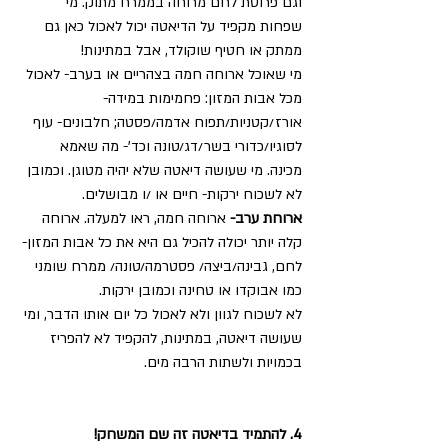
וגם פרוסת לחם מרוחה בממרח מתוק. מי 
שפחות מקפיד על הדיאטה יכול לאכול כאן גם 
ממתק או חטיף שוקולד, אבל במתינות!
מי שאוכל ארוחה חמה בצהריים או בערב- לאכול 
מכל אבות המזון: פחמימות במידה- 
אורז/קטניות/תפוח אדמה/פסטה; חלבונים- עוף 
לסוגיו/כדורי בשר/דג/טונה וכד'- מה שאמא 
מכינה. מי שעושה דיאטה שלא יהיה מטוגן. וכמובן 
לא לשכוח ירקות- חיים או /ו מבושלים.
ארוחת ערב- 
ארוחה חמה, ראו למעלה. ארוחה 
קלה יותר יכולה להכיל גם היא את כל אבות המזון- 
לחם, גבינה/ביצה/ פסטרמה/טונה/ ממרח שומני 
כמו אבוקדו או טחינה וכמובן ירקות.
לא לשכוח לגוון ולא לאכול כל יום אותו הדבר, ומי 
שעושה דיאטה, במתינות, להקפיד לא להפריז 
בכמויות ולשתות הרבה מים.
4. להתמיד בדיאטה זה שם המשחק!