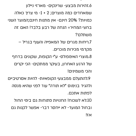
6.זהירות מבצע- שרינקים- מארזי ניילון 
שמאחדים כמה מוצרים; 2 + 1- מי צריך כאלה 
כמויות? 20% חינם- אין מתנות חינם;המוצר השני 
בחצי המחיר= הנחה של רבע בלבד! האם זה 
משתלם?
7.ריחות מגרים של המאפייה והעוף בגריל – 
מקדמי מכירות מוכרים.
8.מוצרי האימפולס- ע"י הקופות, שקונים בדחף 
של הרגע האחרון, בעיקר ממתקים- הכי יקרים 
והכי משמינים!
 9.להתעלם ממבצעי הקופאיות- להיות אסרטיביים 
ולהגיד בנימוס "לא תודה" עוד לפני שהיא מנסה 
לפתות אתכם.
10.לא לשכוח! החנויות פתוחות גם בימי החול 
ובחול המועד- לא ייחסר דבר- אפשר לקנות גם 
אז!