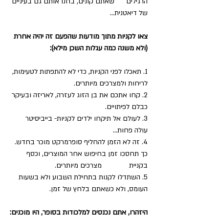
הרגילים      שאתם קונים, בחנו אותם גם בעיניים 
של דיאטנית...
צאו לקניות מתוך מודעות שהפעם זה יהיה אחרת 
(ולא משנה כמה עגלות השכן מילא):
1. תאכלו לפני הקניות, כדי לא להתפתות לטעימות, 
לריחות ולמצרכים מיותרים.
2. קחו אתכם את בן הזוג לעזרה, לאריזה ובעיקר 
כבלם לפיתויים.
3. לעולם אל תיקחו ילדים לקניות- בייביסיטר 
עולה פחות...
4. זה לא הזמן להחליף סופרמרקט מוכר בחדש. 
כך תחסכו זמן בחיפוש אחר המוצרים, וכסף 
בקניית              מצרכים מיותרים.
5. השתדלו לקנות בתחילת השבוע ולא בשעות 
העומס, ולא כשאתם בלחץ של זמן.
היזהרו, אתם נכנסים למלכודות בסופר, היו מוכנים: