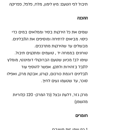
תיבול לפי הטעם: מיץ לימון, מלח, פלפל, פפריקה 
ההכנה
שמים את כל הירקות בסיר וממלאים במים כדי 
כיסוי. מביאים לרתיחה ומוסיפים את התבלינים. 
מבשלים עד שהירקות מתרככים. 
טוחנים בממחה יד , טועמים ומתקנים תיבול. 
שימו לב! מכיוון שטעם הברוקולי דומיננטי, מומלץ 
לתבל בזהירות ולתקן. אפשר להוסיף עוד  
תבלינים דוגמת כורכום, קורט, אבקת מרק, ואפילו 
סוכר, עד שטעמו נעים לחיך. 
מרק גזר, דלעת ובצל (כל המרק- 120 קלוריות 
מהשמן) 
חומרים
1 כף שמן זית משובח 