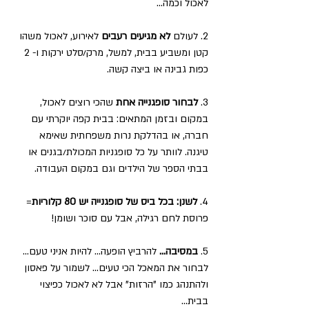
לאכול וכמה...
2. לעולם 
לא מגיעים רעבים
 לאירוע, לאכול משהו 
קטן ומשביע בבית, למשל, מרק/סלט ירקות ו- 2 
כפות גבינה או ביצה קשה.
3. 
לבחור סופגנייה אחת
 שהכי רוצים לאכול, 
במקום ובזמן המתאים: בבית קפה יוקרתי עם 
חברה, או בהדלקת נרות משפחתית שאימא 
טיגנה. לוותר על כל סופגניות המכולת/בגנים או 
בבתי הספר של הילדים וגם במקום העבודה.
4. 
לשנן: בכל ביס של סופגנייה יש 80 קלוריות
= 
פרוסת לחם רגילה, אבל עם סוכר ושומן!
5. 
במסיבה... 
להרביץ הופעה... להיות אניני טעם... 
לבחור את המאכל הכי טעים... לשמור על פאסון 
ולהתנהג כמו "הרזות" אבל לא לאכול כפיצוי 
בבית...