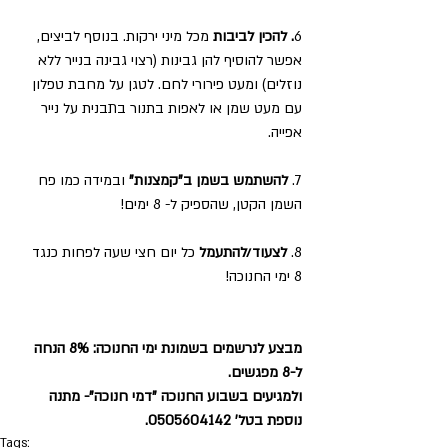
6
. להכין לביבות
 מכל מיני ירקות. בנוסף לביצים, 
אפשר להוסיף להן גבינות (רצוי גבינה בנייר ללא 
נוזלים) ומעט פירורי לחם. לטגן על מחבת טפלון 
עם מעט שמן או לאפות בתנור בתבנית על נייר 
אפייה.
7.
 להשתמש בשמן ב"קמצנות"
 ובמידה כמו פח 
השמן הקטן, שהספיק ל- 8 ימים!
8. 
לצעוד/להתעמל
 כל יום חצי שעה לפחות כנגד 
8 ימי החנוכה!
מבצע לנרשמים בשמונת ימי החנוכה: 8% הנחה 
ל-8 מפגשים.
ולמגיעים בשבוע החנוכה "דמי חנוכה"- מתנה 
נוספת בטל' 0505604142.
Tags: