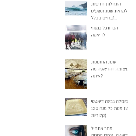
התחלות חדשות
לקראת שנת תשע"ט
(בחיים בכלל
ובדיאטה בכלל)
הכדורגל כמנוף
לדיאטה
עונת החתונות
בעיצומה, והדיאטה מה
איתה?
סופלה גבינה דיאטטי
(12 מנות כל מנה 130
קלוריות)
מחר אתחיל
דיאטה...נגמרו החגים