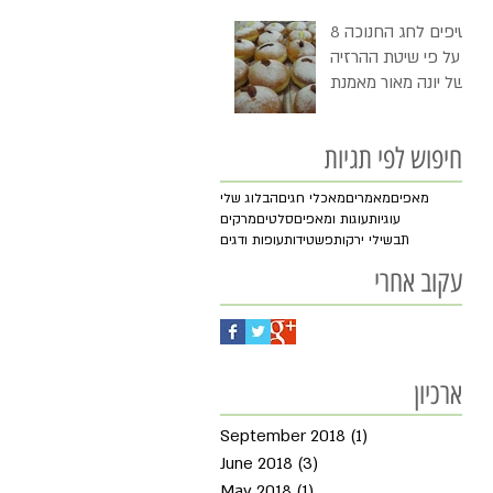
8 טיפים לחג החנוכה
- על פי שיטת ההרזיה
של יונה מאור מאמנת
התזונה שלי ובסופם
"דמי חנוכה"
חיפוש לפי תגיות
מאפים
מאמרים
מאכלי חגים
הבלוג שלי
עוגיות
עוגות ומאפים
סלטים
מרקים
תבשילי ירקות
פשטידות
עופות ודגים
עקוב אחרי
ארכיון
September 2018
(1)
1 post
June 2018
(3)
3 posts
May 2018
(1)
1 post